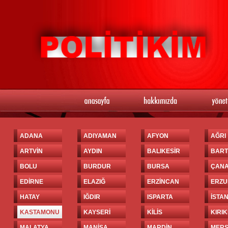
ADANA
ADIYAMAN
AFYON
AĞRI
ARTVİN
AYDIN
BALIKESİR
BART
BOLU
BURDUR
BURSA
ÇAN
EDİRNE
ELAZIĞ
ERZİNCAN
ERZ
HATAY
IĞDIR
ISPARTA
İSTA
KASTAMONU
KAYSERİ
KİLİS
KIRI
MALATYA
MANİSA
MARDİN
MERS